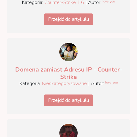
Kategoria:
Counter-Strike 1.6
| Autor:
ˡᵒᵛᵉ ʸᵒᵘ
Przejdź do artykułu
Domena zamiast Adresu IP - Counter-
Strike
Kategoria:
Nieskategoryzowane
| Autor:
ˡᵒᵛᵉ ʸᵒᵘ
Przejdź do artykułu