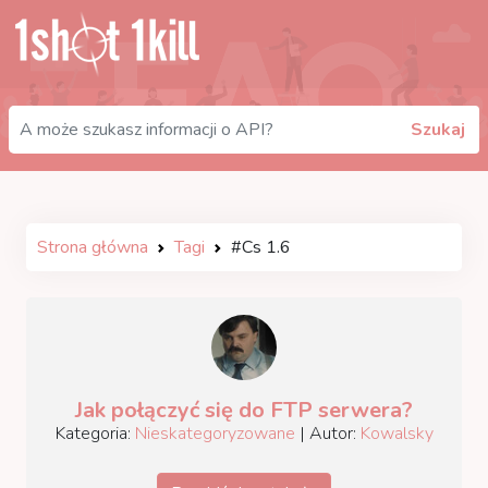
Szukaj
Strona główna
Tagi
#Cs 1.6
Jak połączyć się do FTP serwera?
Kategoria:
Nieskategoryzowane
| Autor:
Kowalsky