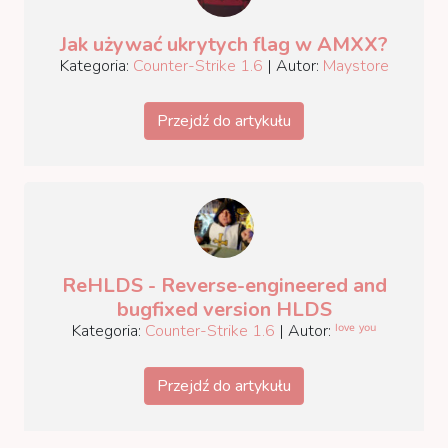
Jak używać ukrytych flag w AMXX?
Kategoria:
Counter-Strike 1.6
| Autor:
Maystore
Przejdź do artykułu
ReHLDS - Reverse-engineered and
bugfixed version HLDS
Kategoria:
Counter-Strike 1.6
| Autor:
ˡᵒᵛᵉ ʸᵒᵘ
Przejdź do artykułu