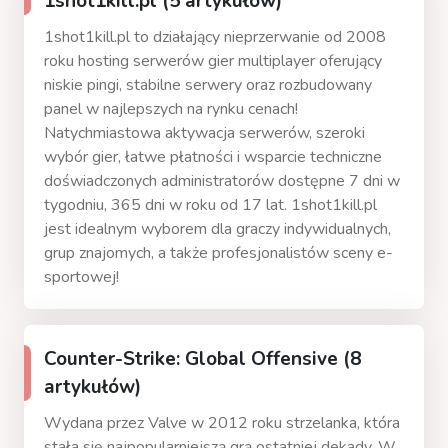
1shot1kill.pl (5 artykułów)
1shot1kill.pl to działający nieprzerwanie od 2008
roku hosting serwerów gier multiplayer oferujący
niskie pingi, stabilne serwery oraz rozbudowany
panel w najlepszych na rynku cenach!
Natychmiastowa aktywacja serwerów, szeroki
wybór gier, łatwe płatności i wsparcie techniczne
doświadczonych administratorów dostępne 7 dni w
tygodniu, 365 dni w roku od 17 lat. 1shot1kill.pl
jest idealnym wyborem dla graczy indywidualnych,
grup znajomych, a także profesjonalistów sceny e-
sportowej!
Counter-Strike: Global Offensive (8
artykułów)
Wydana przez Valve w 2012 roku strzelanka, która
stała się najpopularniejszą grą ostatniej dekady. W