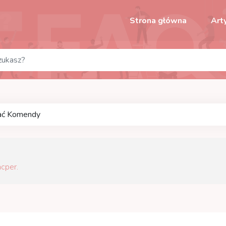
Strona główna
Art
sać Komendy
cper.