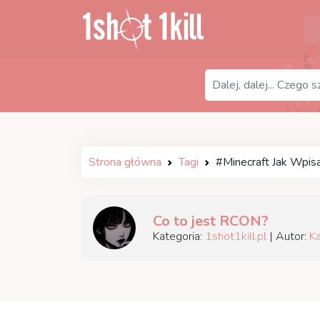
Strona główna
Tagi
#Minecraft Jak Wpi
Co to jest RCON?
Kategoria:
1shot1kill.pl
| Autor:
Ka