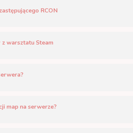
u zastępującego RCON
 z warsztatu Steam
 serwera?
acji map na serwerze?