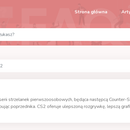
Strona główna
Art
 2
serii strzelanek pierwszoosobowych, będąca następcą Counter-St
ując poprzednika. CS2 oferuje ulepszoną rozgrywkę, lepszą grafi